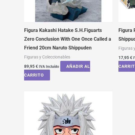
Figura Kakashi Hatake S.H.Figuarts
Figura 
Zero Conclusion With One Once Called a
Shippu
Friend 20cm Naruto Shippuden
Figuras 
Figuras y Coleccionables
17,95
€
I
89,95
€
AÑADIR AL
CARRI
IVA Incluído
CARRITO