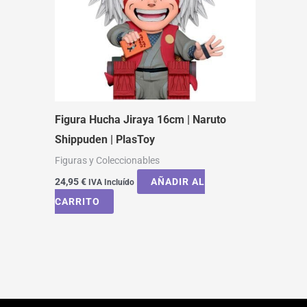
Figura Hucha Jiraya 16cm | Naruto
Shippuden | PlasToy
Figuras y Coleccionables
24,95
€
AÑADIR AL
IVA Incluído
CARRITO