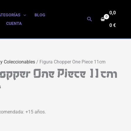
0,0
ATEGORÍAS
BLOG
Buscar
CUENTA
0
€
 y Coleccionables
/ Figura Chopper One Piece 11cm
hopper One Piece 11cm
s
comendada: +15 años.