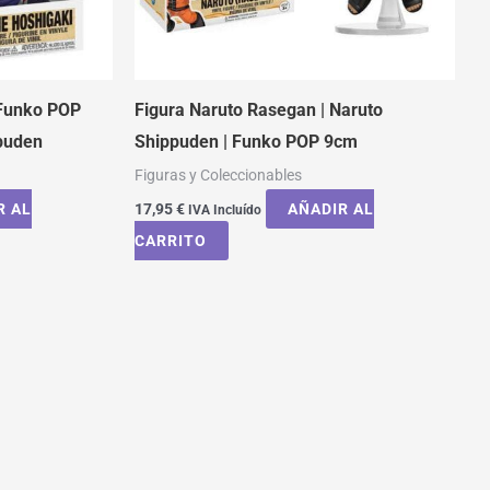
 Funko POP
Figura Naruto Rasegan | Naruto
puden
Shippuden | Funko POP 9cm
Figuras y Coleccionables
R AL
17,95
€
AÑADIR AL
IVA Incluído
CARRITO