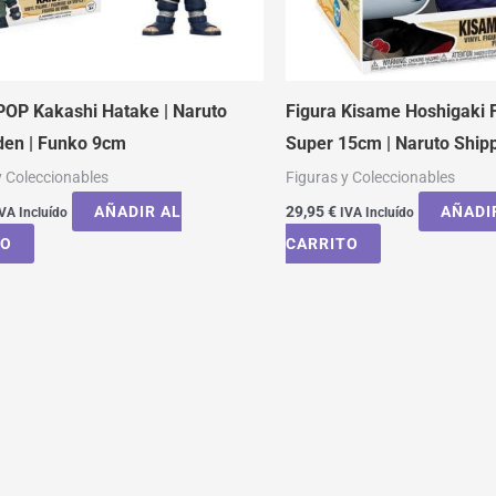
POP Kakashi Hatake | Naruto
Figura Kisame Hoshigaki
den | Funko 9cm
Super 15cm | Naruto Ship
y Coleccionables
Figuras y Coleccionables
AÑADIR AL
29,95
€
AÑADI
VA Incluído
IVA Incluído
TO
CARRITO