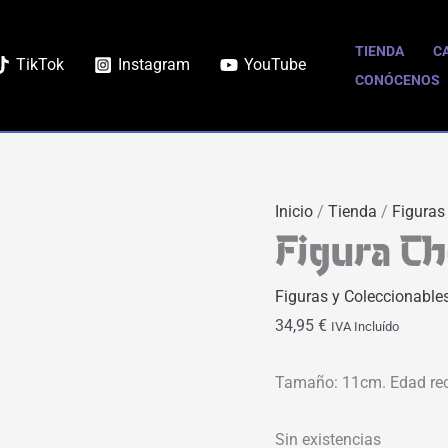
TIENDA
C
TikTok
Instagram
YouTube
CONÓCENOS
Inicio
/
Tienda
/
Figuras
Figura C
Figuras y Coleccionable
34,95
€
IVA Incluído
Tamaño: 11cm. Edad re
Sin existencias