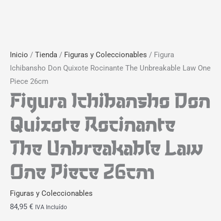
Inicio
/
Tienda
/
Figuras y Coleccionables
/ Figura
Ichibansho Don Quixote Rocinante The Unbreakable Law One
Piece 26cm
Figura Ichibansho Don
Quixote Rocinante
The Unbreakable Law
One Piece 26cm
Figuras y Coleccionables
84,95
€
IVA Incluído