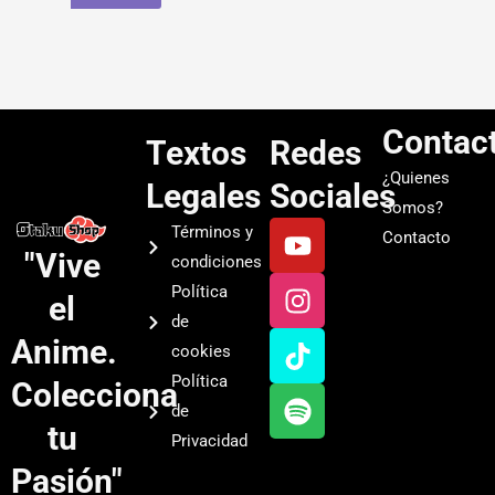
Contac
Textos
Redes
¿Quienes
Legales
Sociales
Somos?
Y
I
T
S
Términos y
Contacto
o
n
i
p
"Vive
condiciones
u
s
k
o
Política
el
t
t
t
t
de
u
a
o
i
Anime.
cookies
b
g
k
f
Política
Colecciona
e
r
y
de
a
tu
Privacidad
m
Pasión"