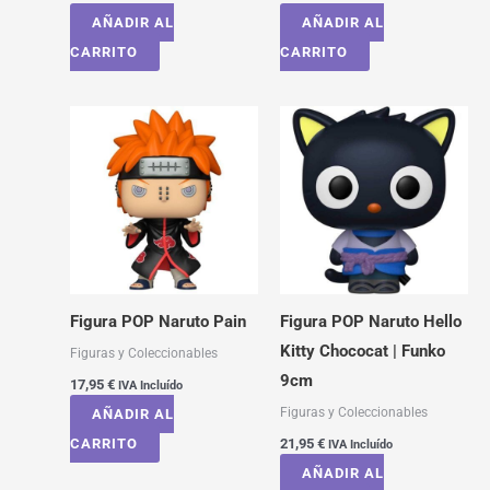
AÑADIR AL
AÑADIR AL
CARRITO
CARRITO
Figura POP Naruto Pain
Figura POP Naruto Hello
Kitty Chococat | Funko
Figuras y Coleccionables
9cm
17,95
€
IVA Incluído
Figuras y Coleccionables
AÑADIR AL
CARRITO
21,95
€
IVA Incluído
AÑADIR AL