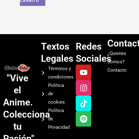
CARRITO
Contac
Textos
Redes
¿Quienes
Legales
Sociales
Somos?
Y
I
T
S
Términos y
Contacto
o
n
i
p
"Vive
condiciones
u
s
k
o
Política
el
t
t
t
t
de
u
a
o
i
Anime.
cookies
b
g
k
f
Política
Colecciona
e
r
y
de
a
tu
Privacidad
m
Pasión"