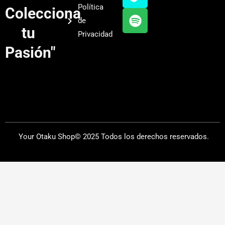
b
g
k
f
Política
Colecciona
e
r
y
de
a
tu
Privacidad
m
Pasión"
Your Otaku Shop© 2025 Todos los derechos reservados.