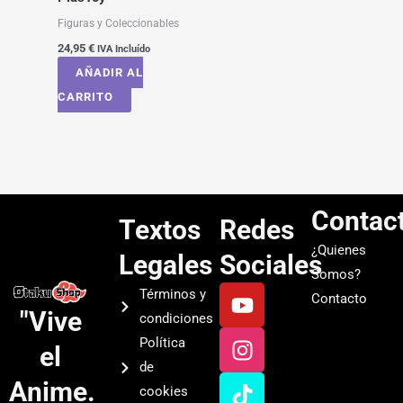
Figuras y Coleccionables
24,95
€
IVA Incluído
AÑADIR AL
CARRITO
Contac
Textos
Redes
¿Quienes
Legales
Sociales
Somos?
Y
I
T
S
Términos y
Contacto
o
n
i
p
"Vive
condiciones
u
s
k
o
Política
el
t
t
t
t
de
u
a
o
i
Anime.
cookies