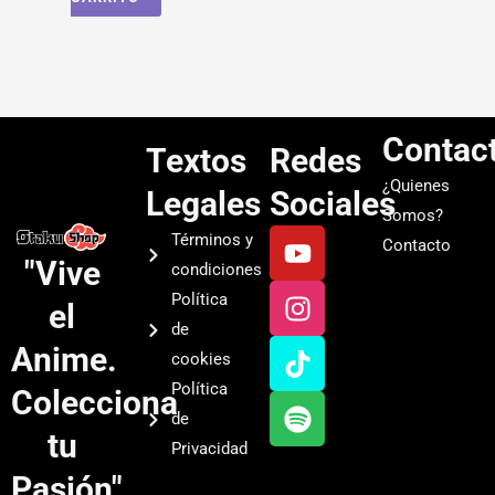
Contac
Textos
Redes
¿Quienes
Legales
Sociales
Somos?
Y
I
T
S
Términos y
Contacto
o
n
i
p
"Vive
condiciones
u
s
k
o
Política
el
t
t
t
t
de
u
a
o
i
Anime.
cookies
b
g
k
f
Política
Colecciona
e
r
y
de
a
tu
Privacidad
m
Pasión"