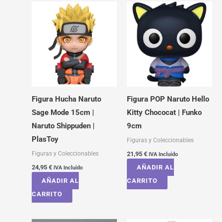
Figura Hucha Naruto
Figura POP Naruto Hello
Sage Mode 15cm |
Kitty Chococat | Funko
Naruto Shippuden |
9cm
PlasToy
Figuras y Coleccionables
Figuras y Coleccionables
21,95
€
IVA Incluído
24,95
€
AÑADIR AL
IVA Incluído
AÑADIR AL
CARRITO
CARRITO