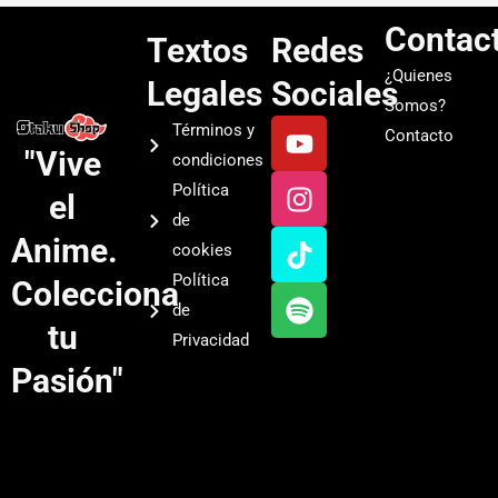
Contac
Textos
Redes
¿Quienes
Legales
Sociales
Somos?
Y
I
T
S
Términos y
Contacto
o
n
i
p
"Vive
condiciones
u
s
k
o
Política
el
t
t
t
t
de
u
a
o
i
Anime.
cookies
b
g
k
f
Política
Colecciona
e
r
y
de
a
tu
Privacidad
m
Pasión"