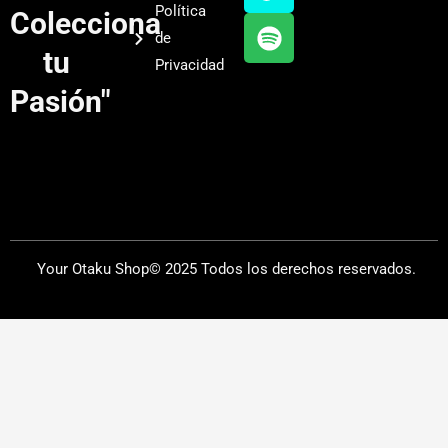
Política
Colecciona
e
r
y
de
a
tu
Privacidad
m
Pasión"
Your Otaku Shop© 2025 Todos los derechos reservados.