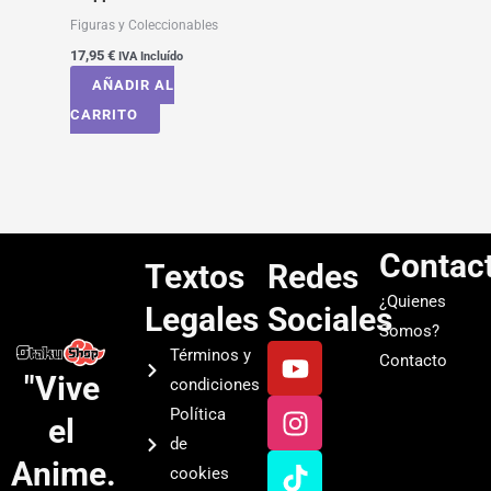
Figuras y Coleccionables
17,95
€
IVA Incluído
AÑADIR AL
CARRITO
Contac
Textos
Redes
¿Quienes
Legales
Sociales
Somos?
Y
I
T
S
Términos y
Contacto
o
n
i
p
"Vive
condiciones
u
s
k
o
Política
el
t
t
t
t
de
u
a
o
i
Anime.
cookies
b
g
k
f