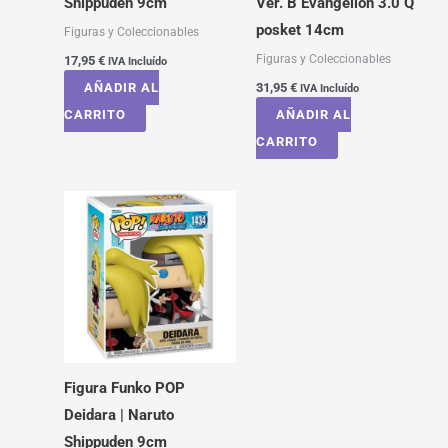
Shippuden 9cm
Ver. B Evangelion 3.0 Q
posket 14cm
Figuras y Coleccionables
Figuras y Coleccionables
17,95
€
IVA Incluído
AÑADIR AL
31,95
€
IVA Incluído
CARRITO
AÑADIR AL
CARRITO
Figura Funko POP
Deidara | Naruto
Shippuden 9cm