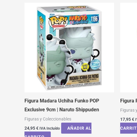
Figura Madara Uchiha Funko POP
Figura 
Exclusive 9cm | Naruto Shippuden
Figuras 
Figuras y Coleccionables
17,95
€
I
24,95
€
AÑADIR AL
CARRI
IVA Incluído