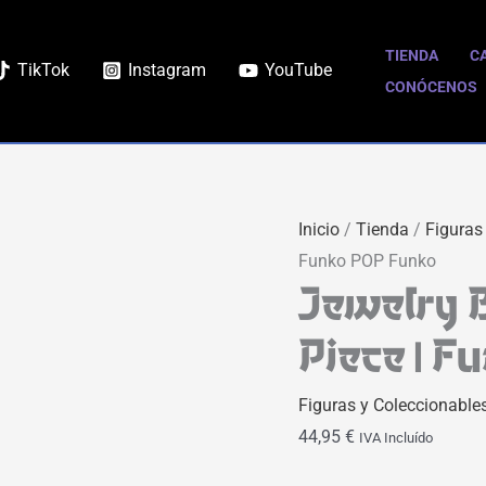
Jewelry
Bonney
TIENDA
C
TikTok
Instagram
YouTube
Chase
CONÓCENOS
|
One
Piece
|
Inicio
/
Tienda
/
Figuras
Funko
Funko POP Funko
POP
Jewelry 
Funko
cantidad
Piece | 
Figuras y Coleccionable
44,95
€
IVA Incluído