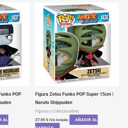
 Funko POP
Figura Zetsu Funko POP Super 15cm |
puden
Naruto Shippuden
Figuras y Coleccionables
R AL
27,95
€
AÑADIR AL
IVA Incluído