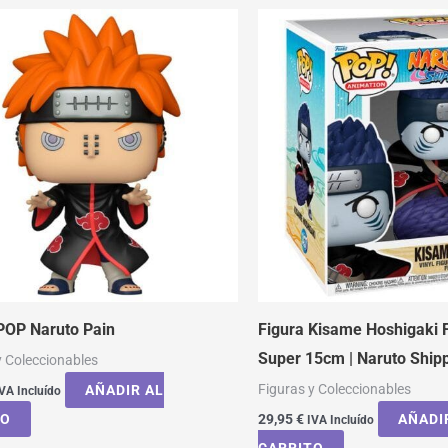
POP Naruto Pain
Figura Kisame Hoshigaki
Super 15cm | Naruto Ship
y Coleccionables
Figuras y Coleccionables
AÑADIR AL
VA Incluído
TO
29,95
€
AÑADI
IVA Incluído