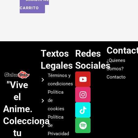
CARRITO
Contac
Textos
Redes
¿Quienes
Legales
Sociales
Somos?
Y
I
T
S
Términos y
Contacto
o
n
i
p
"Vive
condiciones
u
s
k
o
Política
el
t
t
t
t
de
u
a
o
i
Anime.
cookies
b
g
k
f
Política
Colecciona
e
r
y
de
a
tu
Privacidad
m