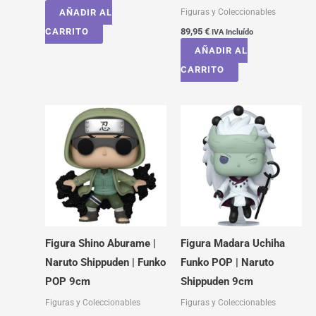
Figuras y Coleccionables
AÑADIR AL
CARRITO
89,95
€
IVA Incluído
AÑADIR AL
CARRITO
Figura Shino Aburame |
Figura Madara Uchiha
Naruto Shippuden | Funko
Funko POP | Naruto
POP 9cm
Shippuden 9cm
Figuras y Coleccionables
Figuras y Coleccionables