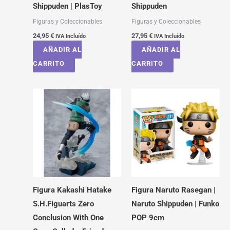
Shippuden | PlasToy
Shippuden
Figuras y Coleccionables
Figuras y Coleccionables
24,95
€
27,95
€
IVA Incluído
IVA Incluído
AÑADIR AL
AÑADIR AL
CARRITO
CARRITO
Figura Kakashi Hatake
Figura Naruto Rasegan |
S.H.Figuarts Zero
Naruto Shippuden | Funko
Conclusion With One
POP 9cm