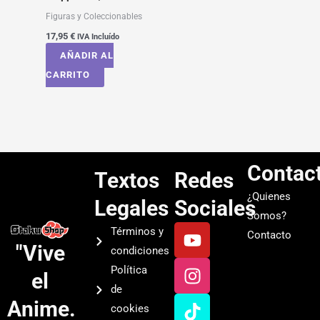
Figuras y Coleccionables
17,95
€
IVA Incluído
AÑADIR AL
CARRITO
Contac
Textos
Redes
¿Quienes
Legales
Sociales
Somos?
Y
I
T
S
Términos y
Contacto
o
n
i
p
"Vive
condiciones
u
s
k
o
Política
el
t
t
t
t
de
u
a
o
i
Anime.
cookies
b
g
k
f