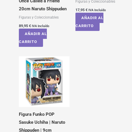
Once Called a Friend
Figuras y Coleccionables
20cm Naruto Shippuden
17,95
€
IVA Incluído
Figuras y Coleccionables
AÑADIR AL
89,95
€
CARRITO
IVA Incluído
AÑADIR AL
CARRITO
Figura Funko POP
Sasuke Uchiha | Naruto
Shippuden | 9cm