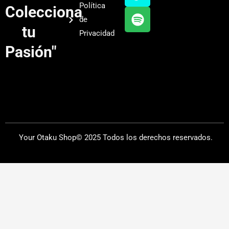
Política
Colecciona
e
r
y
de
a
tu
Privacidad
m
Pasión"
Your Otaku Shop© 2025 Todos los derechos reservados.