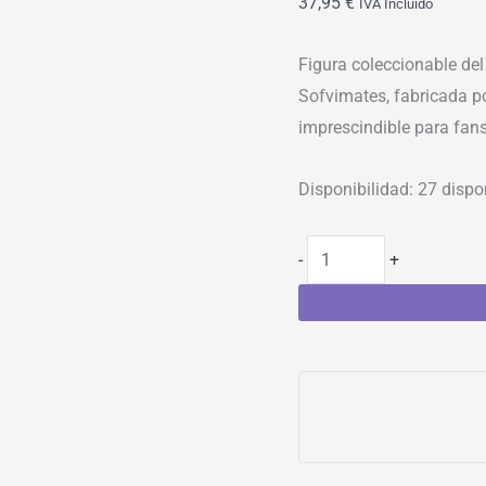
37,95
€
IVA Incluído
Figura coleccionable de
Sofvimates, fabricada po
imprescindible para fans
Disponibilidad:
27 dispo
-
+