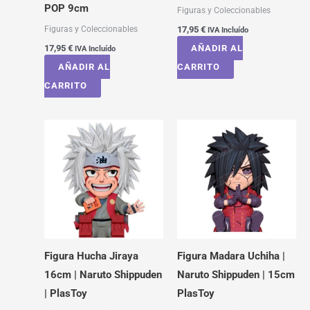
POP 9cm
Figuras y Coleccionables
Figuras y Coleccionables
17,95
€
IVA Incluído
17,95
€
AÑADIR AL
IVA Incluído
AÑADIR AL
CARRITO
CARRITO
Figura Hucha Jiraya
Figura Madara Uchiha |
16cm | Naruto Shippuden
Naruto Shippuden | 15cm
| PlasToy
PlasToy