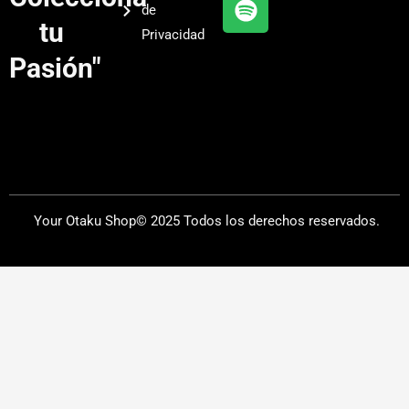
de
a
tu
Privacidad
m
Pasión"
Your Otaku Shop© 2025 Todos los derechos reservados.