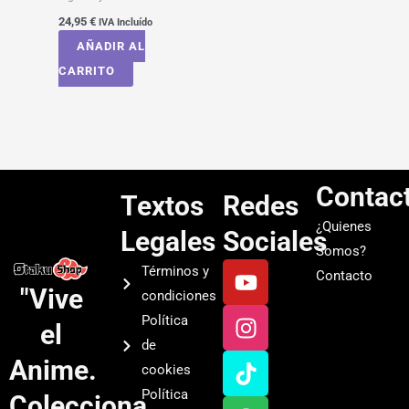
24,95
€
IVA Incluído
AÑADIR AL
CARRITO
Contac
Textos
Redes
¿Quienes
Legales
Sociales
Somos?
Y
I
T
S
Términos y
Contacto
o
n
i
p
"Vive
condiciones
u
s
k
o
Política
el
t
t
t
t
de
u
a
o
i
Anime.
cookies
b
g
k
f
Política
Colecciona
e
r
y