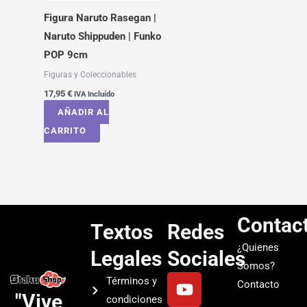
Figura Naruto Rasegan |
Naruto Shippuden | Funko
POP 9cm
Figuras y Coleccionables
17,95
€
IVA Incluído
AÑADIR AL
CARRITO
Contac
Textos
Redes
¿Quienes
Legales
Sociales
Somos?
Y
I
T
S
Términos y
Contacto
o
n
i
p
"Vive
condiciones