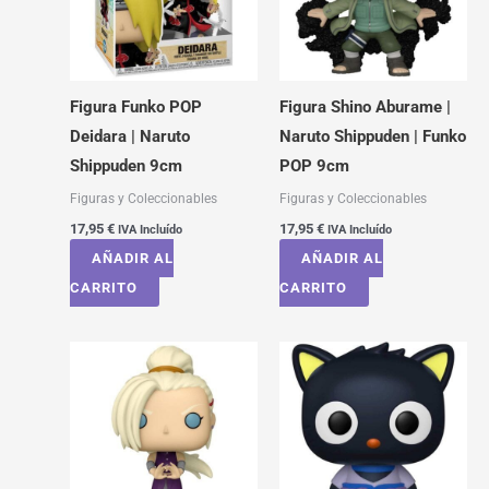
Figura Funko POP
Figura Shino Aburame |
Deidara | Naruto
Naruto Shippuden | Funko
Shippuden 9cm
POP 9cm
Figuras y Coleccionables
Figuras y Coleccionables
17,95
€
17,95
€
IVA Incluído
IVA Incluído
AÑADIR AL
AÑADIR AL
CARRITO
CARRITO