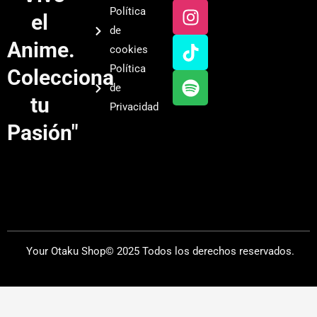
u
s
k
o
Política
el
t
t
t
t
de
u
a
o
i
Anime.
cookies
b
g
k
f
Política
Colecciona
e
r
y
de
a
tu
Privacidad
m
Pasión"
Your Otaku Shop© 2025 Todos los derechos reservados.