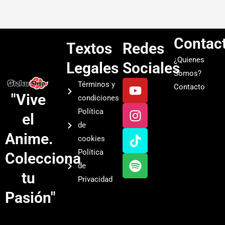
Contac
Textos
Redes
¿Quienes
Legales
Sociales
Somos?
Y
I
T
S
Términos y
Contacto
o
n
i
p
"Vive
condiciones
u
s
k
o
Política
el
t
t
t
t
de
u
a
o
i
Anime.
cookies
b
g
k
f
Política
Colecciona
e
r
y
de
a
tu
Privacidad
m
Pasión"