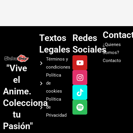
Contac
Textos
Redes
¿Quienes
Legales
Sociales
Somos?
Y
I
T
S
Términos y
Contacto
o
n
i
p
"Vive
condiciones
u
s
k
o
Política
el
t
t
t
t
de
u
a
o
i
Anime.
cookies
b
g
k
f
Política
Colecciona
e
r
y
de
a
tu
Privacidad
m
Pasión"