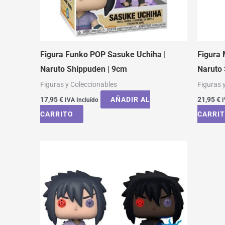
Figura Funko POP Sasuke Uchiha |
Figura
Naruto Shippuden | 9cm
Naruto
Figuras y Coleccionables
Figuras 
17,95
€
AÑADIR AL
21,95
€
IVA Incluído
I
CARRITO
CARRI