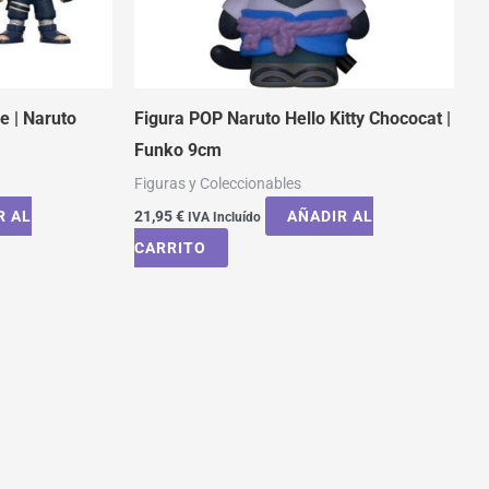
e | Naruto
Figura POP Naruto Hello Kitty Chococat |
Funko 9cm
Figuras y Coleccionables
R AL
21,95
€
AÑADIR AL
IVA Incluído
CARRITO