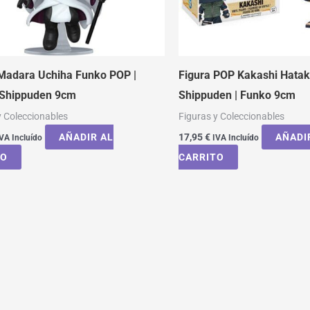
 Madara Uchiha Funko POP |
Figura POP Kakashi Hatak
 Shippuden 9cm
Shippuden | Funko 9cm
y Coleccionables
Figuras y Coleccionables
AÑADIR AL
17,95
€
AÑADI
VA Incluído
IVA Incluído
TO
CARRITO