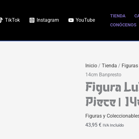
Figura
Luffy
TIENDA
C
TikTok
Instagram
YouTube
The
CONÓCENOS
Shukko
|
One
Piece
Inicio
/
Tienda
/
Figuras
|
14cm Banpresto
14cm
Figura Lu
Banpresto
cantidad
Piece | 1
Figuras y Coleccionable
43,95
€
IVA Incluído