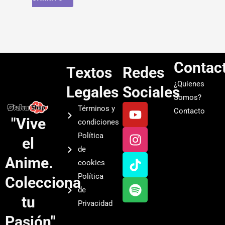
Contac
Textos
Redes
¿Quienes
Legales
Sociales
Somos?
Y
I
T
S
Términos y
Contacto
o
n
i
p
"Vive
condiciones
u
s
k
o
Política
el
t
t
t
t
de
u
a
o
i
Anime.
cookies
b
g
k
f
Política
Colecciona
e
r
y
de
a
tu
Privacidad
m
Pasión"