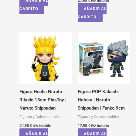
AÑADIR AL
27,95
€
IVA Incluído
CARRITO
AÑADIR AL
CARRITO
Figura Hucha Naruto
Figura POP Kakashi
Rikudo 15cm PlasToy |
Hatake | Naruto
Naruto Shippuden
Shippuden | Funko 9cm
Figuras y Coleccionables
Figuras y Coleccionables
24,95
€
17,95
€
IVA Incluído
IVA Incluído
AÑADIR AL
AÑADIR AL