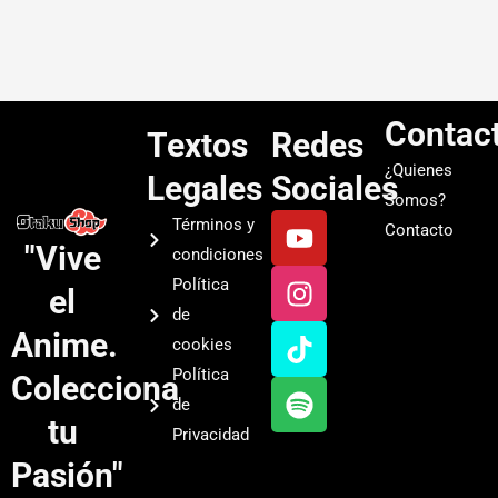
Contac
Textos
Redes
¿Quienes
Legales
Sociales
Somos?
Y
I
T
S
Términos y
Contacto
o
n
i
p
"Vive
condiciones
u
s
k
o
Política
el
t
t
t
t
de
u
a
o
i
Anime.
cookies
b
g
k
f
Política
Colecciona
e
r
y
de
a
tu
Privacidad
m
Pasión"