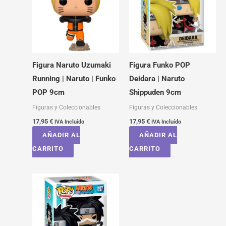
Figura Naruto Uzumaki
Figura Funko POP
Running | Naruto | Funko
Deidara | Naruto
POP 9cm
Shippuden 9cm
Figuras y Coleccionables
Figuras y Coleccionables
17,95
€
17,95
€
IVA Incluído
IVA Incluído
AÑADIR AL
AÑADIR AL
CARRITO
CARRITO