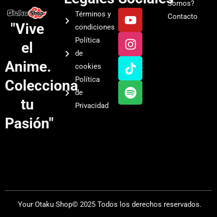
Somos?
Y
I
T
S
Términos y
Contacto
o
n
i
p
"Vive
condiciones
u
s
k
o
Política
el
t
t
t
t
de
u
a
o
i
Anime.
cookies
b
g
k
f
Política
Colecciona
e
r
y
de
a
tu
Privacidad
m
Pasión"
Your Otaku Shop© 2025 Todos los derechos reservados.