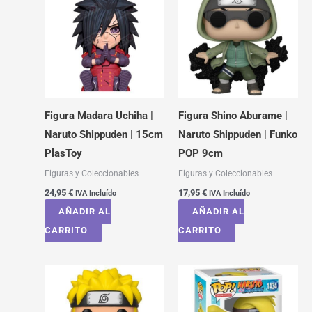
Figura Madara Uchiha |
Figura Shino Aburame |
Naruto Shippuden | 15cm
Naruto Shippuden | Funko
PlasToy
POP 9cm
Figuras y Coleccionables
Figuras y Coleccionables
24,95
€
17,95
€
IVA Incluído
IVA Incluído
AÑADIR AL
AÑADIR AL
CARRITO
CARRITO