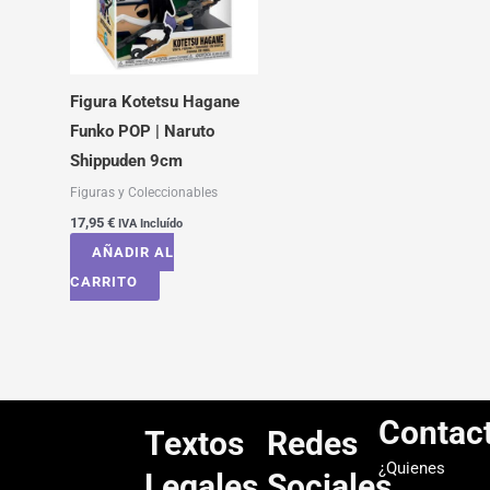
Figura Kotetsu Hagane
Funko POP | Naruto
Shippuden 9cm
Figuras y Coleccionables
17,95
€
IVA Incluído
AÑADIR AL
CARRITO
Contac
Textos
Redes
¿Quienes
Legales
Sociales