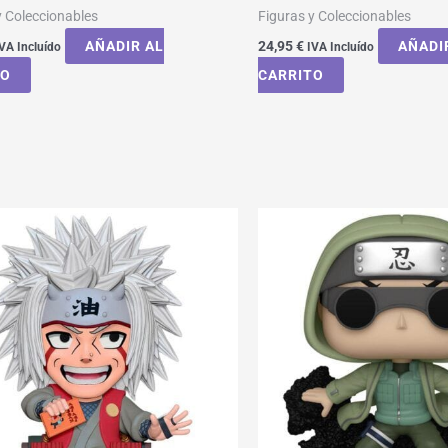
y Coleccionables
Figuras y Coleccionables
AÑADIR AL
24,95
€
AÑADI
VA Incluído
IVA Incluído
TO
CARRITO