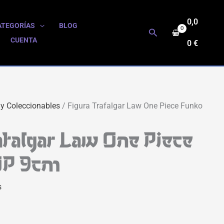
0,0
ATEGORÍAS
BLOG
Buscar
CUENTA
0
€
 y Coleccionables
/ Figura Trafalgar Law One Piece Funko
afalgar Law One Piece
OP 9cm
s