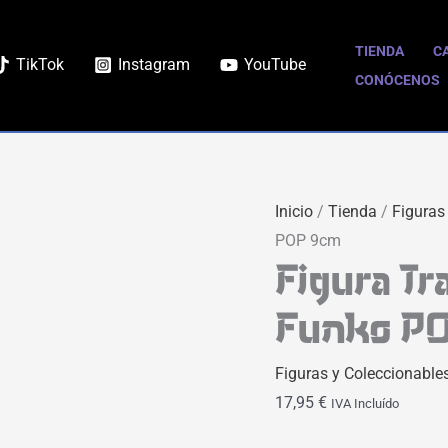
Figura
Trafalgar
TIENDA
C
TikTok
Instagram
YouTube
Law
CONÓCENOS
One
Piece
Funko
POP
Inicio
/
Tienda
/
Figuras
9cm
POP 9cm
cantidad
Figura Tr
Funko P
Figuras y Coleccionable
17,95
€
IVA Incluído