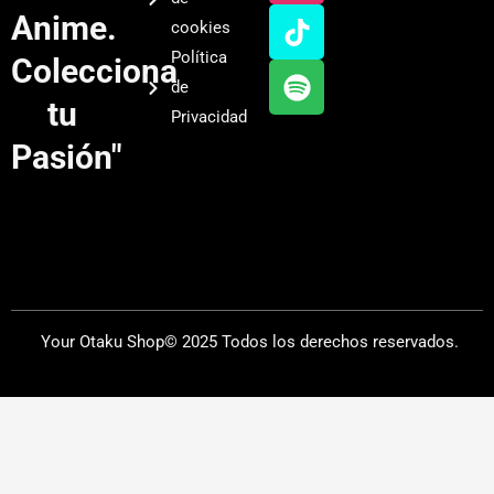
u
a
o
i
Anime.
cookies
b
g
k
f
Política
Colecciona
e
r
y
de
a
tu
Privacidad
m
Pasión"
Your Otaku Shop© 2025 Todos los derechos reservados.