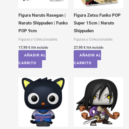
Figura Naruto Rasegan |
Figura Zetsu Funko POP
Naruto Shippuden | Funko
Super 15cm | Naruto
POP 9cm
Shippuden
Figuras y Coleccionables
Figuras y Coleccionables
17,95
€
27,95
€
IVA Incluído
IVA Incluído
AÑADIR AL
AÑADIR AL
CARRITO
CARRITO