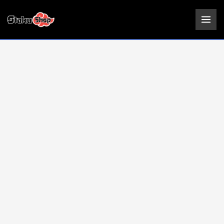
Ir
Figura
al
Luffy
contenido
Gear
5
|
One
Piece
|
10cm
Banpresto
cantidad